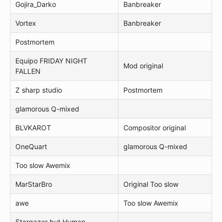
Gojira_Darko
Banbreaker
Vortex
Banbreaker
Postmortem
Equipo FRIDAY NIGHT
Mod original
FALLEN
Z sharp studio
Postmortem
glamorous Q-mixed
BLVKAROT
Compositor original
OneQuart
glamorous Q-mixed
Too slow Awemix
MarStarBro
Original Too slow
awe
Too slow Awemix
Stargazer but Human