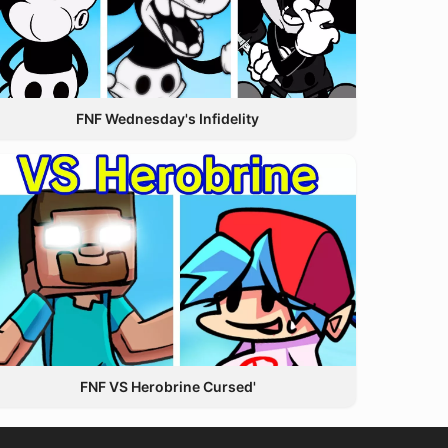
FNF Wednesday's Infidelity
FNF VS Herobrine Cursed'