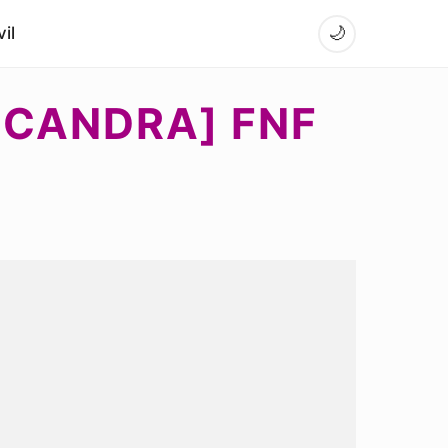
il
🌙
ICANDRA] FNF