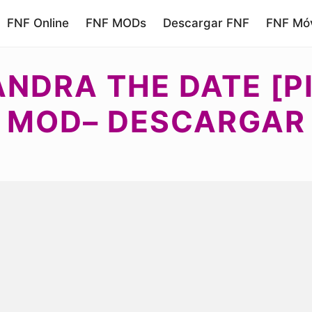
FNF Online
FNF MODs
Descargar FNF
FNF Móv
ANDRA THE DATE [P
MOD– DESCARGAR