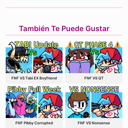
También Te Puede Gustar
FNF VS Tabi EX Boyfriend
FNF VS QT
FNF VS Nonsense
FNF Pibby Corrupted