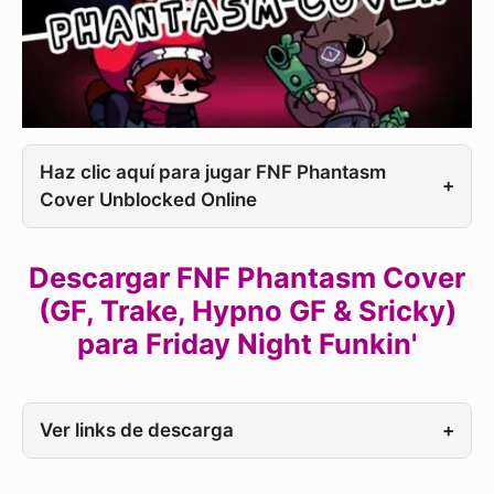
Haz clic aquí para jugar FNF Phantasm
+
Cover Unblocked Online
Descargar FNF Phantasm Cover
(GF, Trake, Hypno GF & Sricky)
para Friday Night Funkin'
Ver links de descarga
+