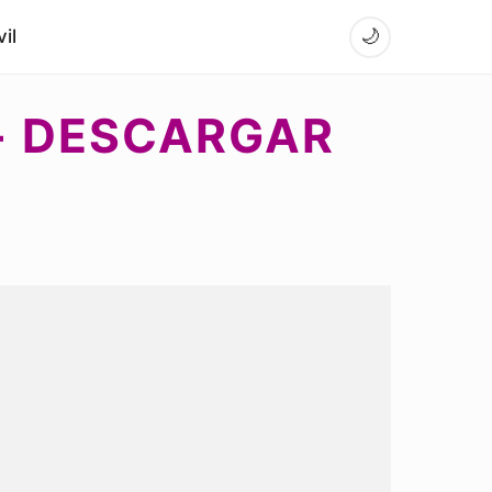
il
🌙
 - DESCARGAR