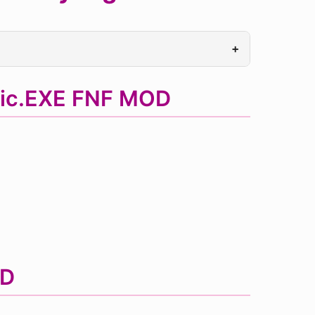
+
nic.EXE FNF MOD
OD