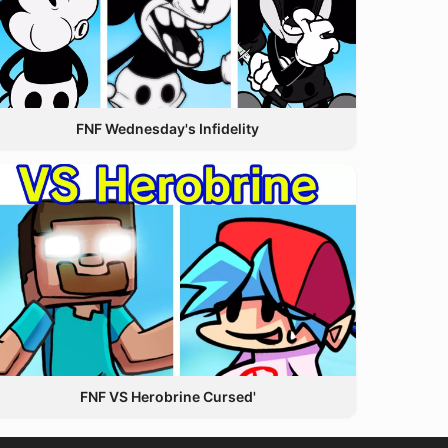
FNF Wednesday's Infidelity
FNF VS Herobrine Cursed'