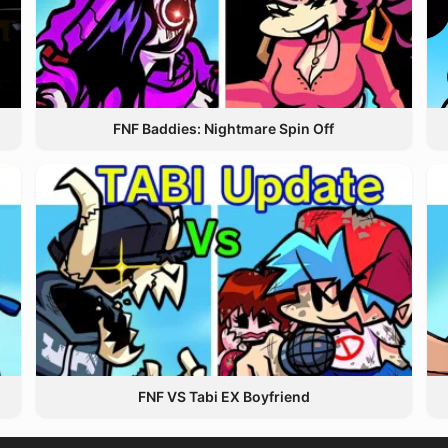
FNF Baddies: Nightmare Spin Off
FNF VS Tabi EX Boyfriend