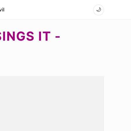
il
🌙
NGS IT -