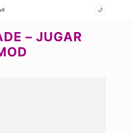
il
🌙
DE – JUGAR
 MOD