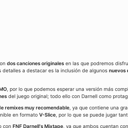
con
dos canciones originales
en las que podremos disfru
s detalles a destacar es la inclusión de algunos
nuevos 
EMO
, por lo que podemos esperar una versión más comple
nes
del juego original; todo ello con Darnell como protag
e remixes muy recomendable
, ya que contiene una gr
onible en formato
V-Slice
, por lo que se puede jugar ta
to con
FNF Darnell's Mixtape
, ya que ambos cuentan con 