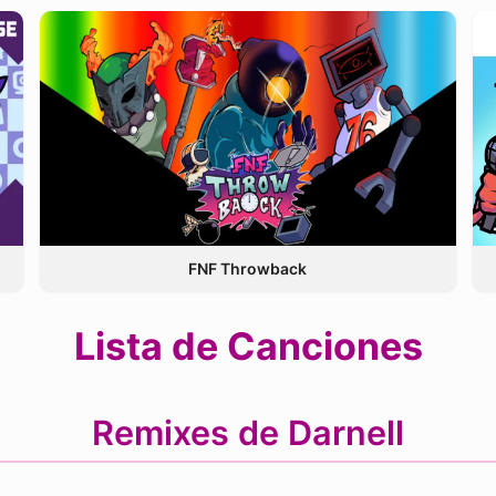
FNF Throwback
Lista de Canciones
Remixes de Darnell