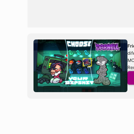
Fri
dif
MO
Re