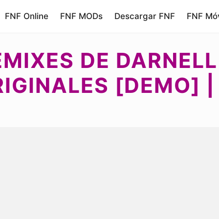
FNF Online
FNF MODs
Descargar FNF
FNF Móv
REMIXES DE DARNEL
IGINALES [DEMO] |