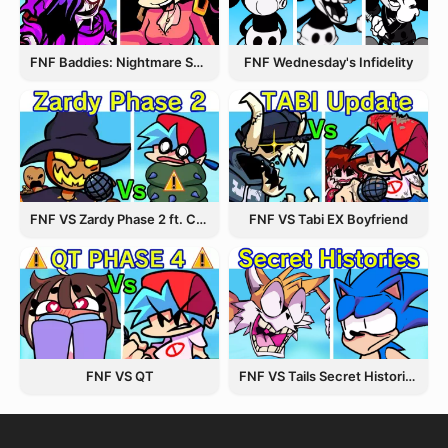
FNF Wednesday's Infidelity
FNF Baddies: Nightmare Spin Off
FNF VS Zardy Phase 2 ft. CableCrow
FNF VS Tabi EX Boyfriend
FNF VS Tails Secret Histories
FNF VS QT