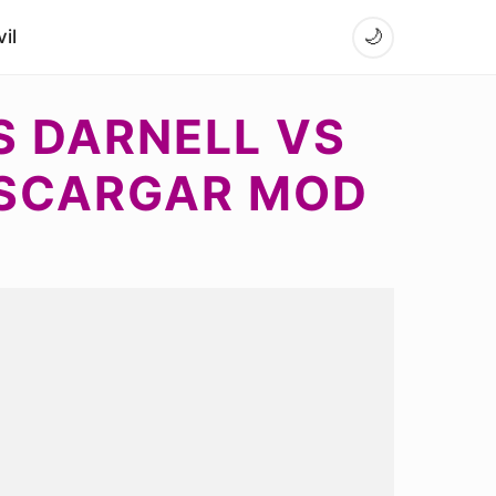
il
🌙
S DARNELL VS
DESCARGAR MOD