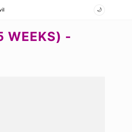
il
🌙
5 WEEKS) -