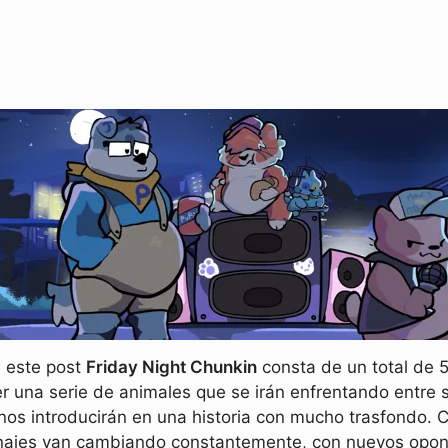
 este post
Friday Night Chunkin
consta de un total de
 una serie de animales que se irán enfrentando entre s
s introducirán en una historia con mucho trasfondo. Co
ajes van cambiando constantemente, con nuevos opone