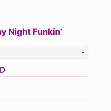
y Night Funkin’
+
OD