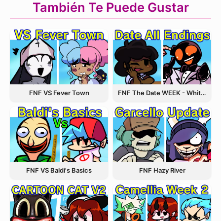
También Te Puede Gustar
FNF VS Fever Town
FNF The Date WEEK - Whitty and Carol
FNF VS Baldi's Basics
FNF Hazy River