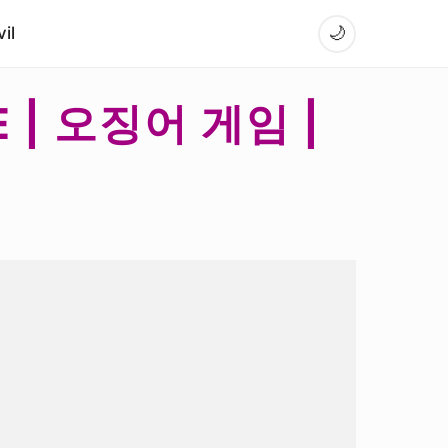
il
🌙
E | 오징어 게임 |